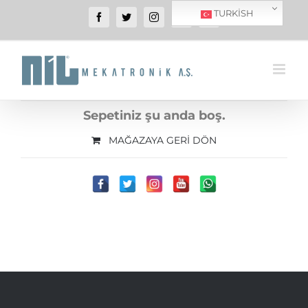
SKIP
TURKISH
Facebook
Twitter
Instagram
YouTube
WhatsApp
TO
CONTENT
Sepetiniz şu anda boş.
MAĞAZAYA GERI DÖN