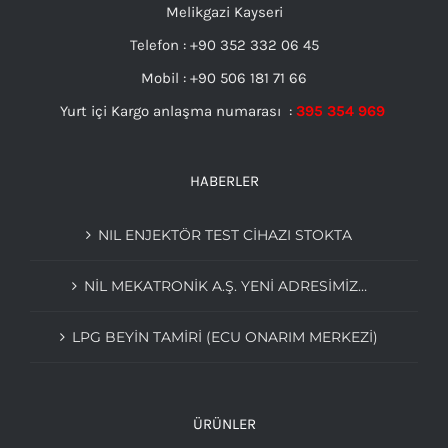
Melikgazi Kayseri
Telefon : +90 352 332 06 45
Mobil : +90 506 181 71 66
Yurt içi Kargo anlaşma numarası :
395 354 969
HABERLER
NIL ENJEKTÖR TEST CİHAZI STOKTA
NIL MEKATRONIK A.Ş. YENI ADRESIMIZ…
LPG BEYIN TAMIRI (ECU ONARIM MERKEZI)
ÜRÜNLER