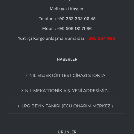
Melikgazi Kayseri
Telefon : +90 352 332 06 45
Mobil : +90 506 181 71 66
Yurt içi Kargo anlaşma numarası :
395 354 969
HABERLER
NIL ENJEKTÖR TEST CİHAZI STOKTA
NIL MEKATRONIK A.Ş. YENI ADRESIMIZ…
LPG BEYIN TAMIRI (ECU ONARIM MERKEZI)
ÜRÜNLER