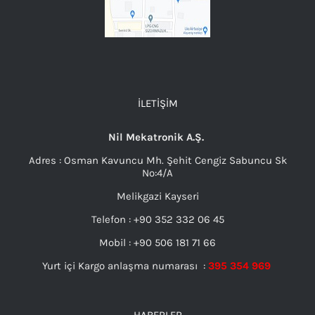
İLETIŞIM
Nil Mekatronik A.Ş.
Adres : Osman Kavuncu Mh. Şehit Cengiz Sabuncu Sk
No:4/A
Melikgazi Kayseri
Telefon : +90 352 332 06 45
Mobil : +90 506 181 71 66
Yurt içi Kargo anlaşma numarası :
395 354 969