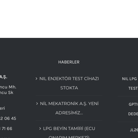
HABERLER
A.Ş.
NIL ENJEKTÖR TEST CİHAZI
NIL LPG
ncu Mh.
STOKTA
TEST
ncu Sk
NIL MEKATRONIK A.Ş. YENI
GPT1
eri
ADRESIMIZ…
DED
32 06 45
1 71 66
LPG BEYIN TAMIRI (ECU
JL2
ONARIM MERKEZI)