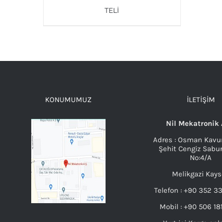
TELI
AYRINTILAR
KONUMUMUZ
İLETIŞIM
Nil Mekatronik 
Adres : Osman Kavu
Şehit Cengiz Sabu
No:4/A
Melikgazi Kays
Telefon : +90 352 3
Mobil : +90 506 18