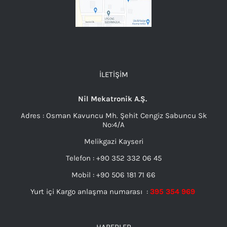
İLETIŞIM
Nil Mekatronik A.Ş.
Adres : Osman Kavuncu Mh. Şehit Cengiz Sabuncu Sk
No:4/A
Melikgazi Kayseri
Telefon : +90 352 332 06 45
Mobil : +90 506 181 71 66
Yurt içi Kargo anlaşma numarası :
395 354 969