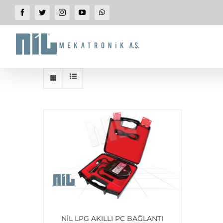
SKIP
Facebook
Twitter
Instagram
YouTube
WhatsApp
TO
CONTENT
NİL LPG AKILLI PC BAĞLANTI