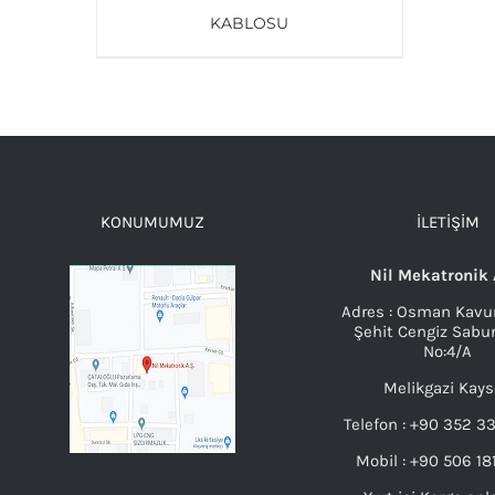
KABLOSU
AYRINTILAR
KONUMUMUZ
İLETIŞIM
Nil Mekatronik 
Adres : Osman Kavu
Şehit Cengiz Sabu
No:4/A
Melikgazi Kays
Telefon : +90 352 3
Mobil : +90 506 18