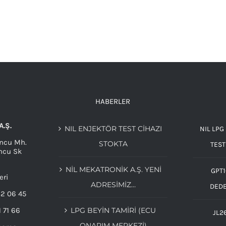
HABERLER
A.Ş.
NIL ENJEKTÖR TEST CİHAZI
NIL LPG
ncu Mh.
STOKTA
TEST
ncu Sk
NIL MEKATRONIK A.Ş. YENI
GPT1
eri
ADRESIMIZ…
DED
32 06 45
1 71 66
LPG BEYIN TAMIRI (ECU
JL2
ONARIM MERKEZI)