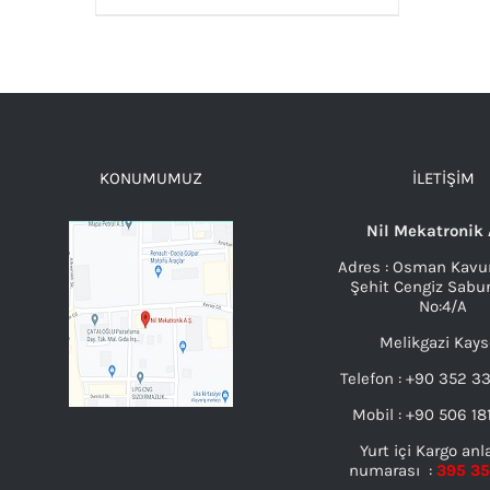
AYRINTILAR
KONUMUMUZ
İLETIŞIM
Nil Mekatronik 
Adres : Osman Kavu
Şehit Cengiz Sabu
No:4/A
Melikgazi Kays
Telefon : +90 352 3
Mobil : +90 506 18
Yurt içi Kargo an
numarası :
395 3