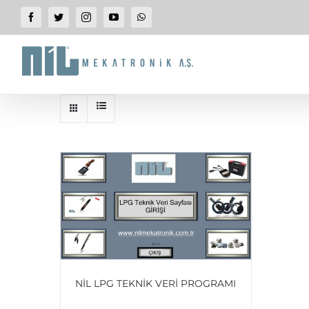
SKIP
Facebook
Twitter
Instagram
YouTube
WhatsApp
TO
CONTENT
NİL LPG TEKNİK VERİ PROGRAMI