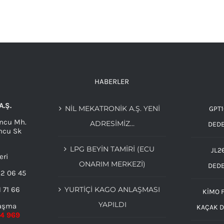
HABERLER
A.Ş.
NIL MEKATRONIK A.Ş. YENI
GPT1
ncu Mh.
ADRESIMIZ…
DED
ncu Sk
LPG BEYIN TAMIRI (ECU
JL2
eri
ONARIM MERKEZI)
DED
32 06 45
1 71 66
YURTİÇİ KAGO ANLAŞMASI
KIMO F
YAPILDI
laşma
KAÇAK 
54 969