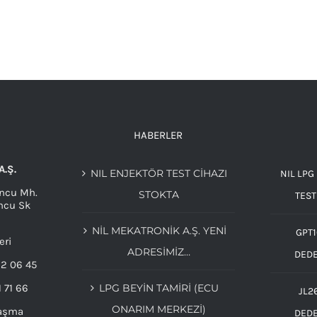
HABERLER
A.Ş.
NIL ENJEKTÖR TEST CİHAZI
NIL LPG
ncu Mh.
STOKTA
TEST
ncu Sk
NIL MEKATRONIK A.Ş. YENI
GPT1
eri
ADRESIMIZ…
DED
32 06 45
1 71 66
LPG BEYIN TAMIRI (ECU
JL2
ONARIM MERKEZI)
laşma
DED