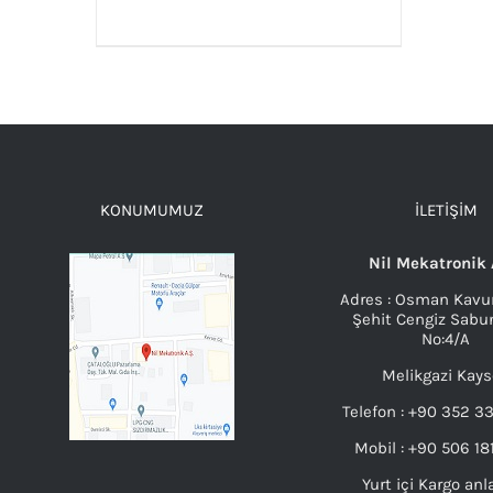
AYRINTILAR
KONUMUMUZ
İLETIŞIM
Nil Mekatronik 
Adres : Osman Kavu
Şehit Cengiz Sabu
No:4/A
Melikgazi Kays
Telefon : +90 352 3
Mobil : +90 506 18
Yurt içi Kargo an