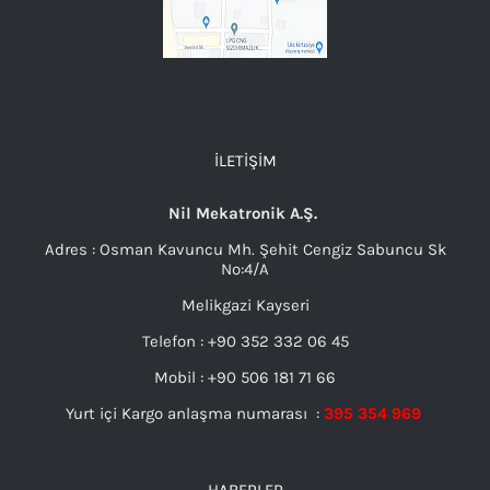
İLETIŞIM
Nil Mekatronik A.Ş.
Adres : Osman Kavuncu Mh. Şehit Cengiz Sabuncu Sk
No:4/A
Melikgazi Kayseri
Telefon : +90 352 332 06 45
Mobil : +90 506 181 71 66
Yurt içi Kargo anlaşma numarası :
395 354 969