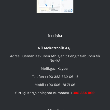
İLETIŞIM
Nil Mekatronik A.Ş.
Adres : Osman Kavuncu Mh. Şehit Cengiz Sabuncu Sk
No:4/A
Melikgazi Kayseri
Telefon : +90 352 332 06 45
Mobil : +90 506 181 71 66
Yurt içi Kargo anlaşma numarası :
395 354 969