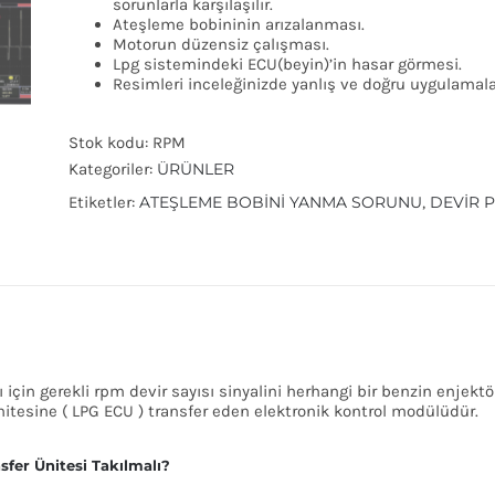
sorunlarla karşılaşılır.
Ateşleme bobininin arızalanması.
Motorun düzensiz çalışması.
Lpg sistemindeki ECU(beyin)’in hasar görmesi.
Resimleri inceleğinizde yanlış ve doğru uygulamaları
Stok kodu:
RPM
Kategoriler:
ÜRÜNLER
Etiketler:
ATEŞLEME BOBINI YANMA SORUNU
,
DEVIR 
 için gerekli rpm devir sayısı sinyalini herhangi bir benzin enje
nitesine ( LPG ECU ) transfer eden elektronik kontrol modülüdür.
fer Ünitesi Takılmalı?