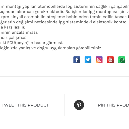
tem montajı yapılan otomobillerde lpg sisteminin sağlıklı çalışabil
kışından alınması gerekmektedir. Bu işlemler lpg montajcısı için z
 rpm sinyali otomobilin ateşleme bobininden temin edilir. Ancak b
eğerlerin değişimi neticesinde lpg sistemindeki elektronik kontrol ü
a karşılaşılır.
ninin arızalanması.
siz çalışması.
eki ECU(beyin)’in hasar görmesi.
leğinizde yanlış ve doğru uygulamaları görebilirsiniz.
TWEET THIS PRODUCT
PIN THIS PRO