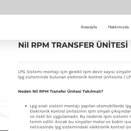
Anasayfa
Hakkımızda
Nil RPM TRANSFER ÜNİTESİ
LPG Sistemi montajı için gerekli rpm devir sayısı sinyal
lpg sisteminde bulunan elektronik kontrol ünitesine ( L
Neden Nil RPM Transfer Ünitesi Takılmalı?
Lpg sıralı sistem montajı yapılan otomobillerde lpg
Elektronik kontrol ünitesinin rpm sinyali çıkışında
ve riskli bir uygulamadır. Bu nedenle rpm sistemi
temin edilir. Ancak bu sinyaller motor ve bobin ısı
neticesinde lpg sistemindeki elektronik kontrol üni