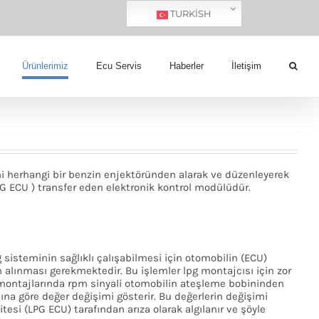
TURKISH
Ürünlerimiz
Ecu Servis
Haberler
İletişim
ini herhangi bir benzin enjektöründen alarak ve düzenleyerek
PG ECU ) transfer eden elektronik kontrol modülüdür.
 sisteminin sağlıklı çalışabilmesi için otomobilin (ECU)
n alınması gerekmektedir. Bu işlemler lpg montajcısı için zor
 montajlarında rpm sinyali otomobilin ateşleme bobininden
sına göre değer değişimi gösterir. Bu değerlerin değişimi
tesi (LPG ECU) tarafından arıza olarak algılanır ve şöyle