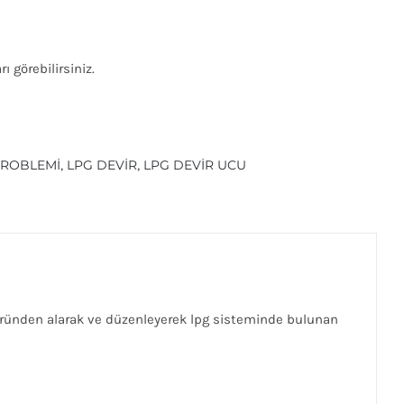
 görebilirsiniz.
PROBLEMI
,
LPG DEVIR
,
LPG DEVIR UCU
ktöründen alarak ve düzenleyerek lpg sisteminde bulunan