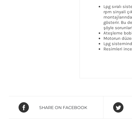
Lpg sıralı sis
rpm sinyali çı
montajlarında
gösterir. Bu d
şöyle sorunlarl
Ateşleme bobi
Motorun düzen
Lpg sistemind
Resimleri ince
SHARE ON FACEBOOK