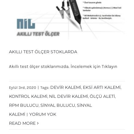
AKILLI TEST ÖLÇER STOKLARDA
Akıllı test ölçer stoklarımızda. İncelemek için Tıklayın
AKILLI TEST ÖLÇER STOKLARDA
DEVIR KALEMI
EKSI ARTI KALEMI
Eylül 3rd, 2020
|
Tags:
,
,
KONTROL KALEMI
NIL DEVIR KALEMI
ÖLÇÜ ALETI
,
,
,
RPM BULUCU
SINYAL BULUCU
SINYAL
,
,
KALEMI
YORUM YOK
|
READ MORE