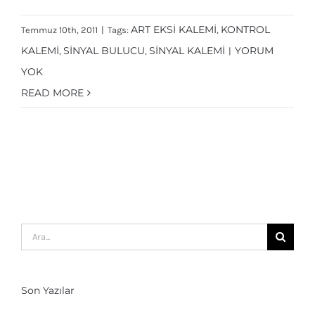
Nil Otomatik Test Kalemi
ART EKSI KALEMI
KONTROL
Temmuz 10th, 2011
|
Tags:
,
KALEMI
SINYAL BULUCU
SINYAL KALEMI
YORUM
,
,
|
YOK
READ MORE
Ara:
Son Yazılar