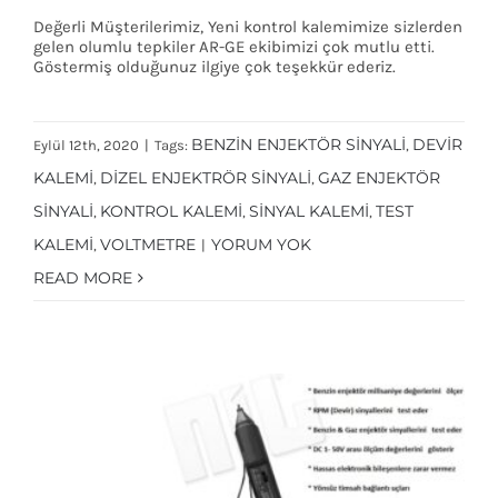
Değerli Müşterilerimiz, Yeni kontrol kalemimize sizlerden
gelen olumlu tepkiler AR-GE ekibimizi çok mutlu etti.
Göstermiş olduğunuz ilgiye çok teşekkür ederiz.
Gösterdiğiniz ilgiye çok teşekkür ederiz
BENZIN ENJEKTÖR SINYALI
DEVIR
Eylül 12th, 2020
|
Tags:
,
KALEMI
DIZEL ENJEKTRÖR SINYALI
GAZ ENJEKTÖR
,
,
SINYALI
KONTROL KALEMI
SINYAL KALEMI
TEST
,
,
,
KALEMI
VOLTMETRE
YORUM YOK
,
|
READ MORE