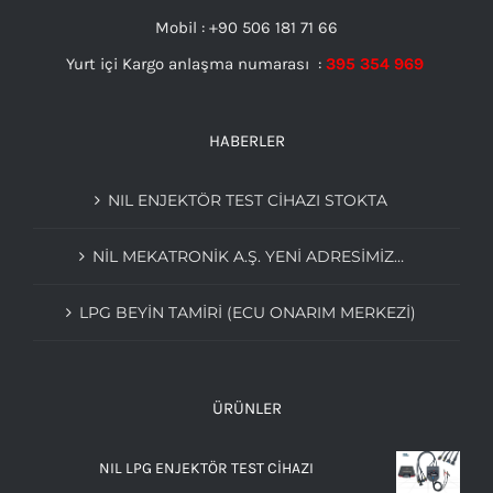
Mobil : +90 506 181 71 66
Yurt içi Kargo anlaşma numarası :
395 354 969
HABERLER
NIL ENJEKTÖR TEST CİHAZI STOKTA
NIL MEKATRONIK A.Ş. YENI ADRESIMIZ…
LPG BEYIN TAMIRI (ECU ONARIM MERKEZI)
ÜRÜNLER
NIL LPG ENJEKTÖR TEST CİHAZI