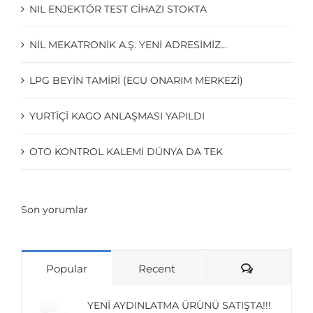
NIL ENJEKTÖR TEST CİHAZI STOKTA
NIL MEKATRONIK A.Ş. YENI ADRESIMIZ…
LPG BEYIN TAMIRI (ECU ONARIM MERKEZI)
YURTİÇİ KAGO ANLAŞMASI YAPILDI
OTO KONTROL KALEMI DÜNYA DA TEK
Son yorumlar
Comments
Popular
Recent
YENI AYDINLATMA ÜRÜNÜ SATIŞTA!!!