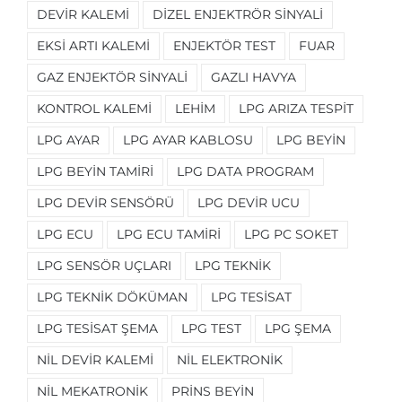
DEVIR KALEMI
DIZEL ENJEKTRÖR SINYALI
EKSI ARTI KALEMI
ENJEKTÖR TEST
FUAR
GAZ ENJEKTÖR SINYALI
GAZLI HAVYA
KONTROL KALEMI
LEHIM
LPG ARIZA TESPIT
LPG AYAR
LPG AYAR KABLOSU
LPG BEYIN
LPG BEYIN TAMIRI
LPG DATA PROGRAM
LPG DEVIR SENSÖRÜ
LPG DEVIR UCU
LPG ECU
LPG ECU TAMIRI
LPG PC SOKET
LPG SENSÖR UÇLARI
LPG TEKNIK
LPG TEKNIK DÖKÜMAN
LPG TESISAT
LPG TESISAT ŞEMA
LPG TEST
LPG ŞEMA
NIL DEVIR KALEMI
NIL ELEKTRONIK
NIL MEKATRONIK
PRINS BEYIN