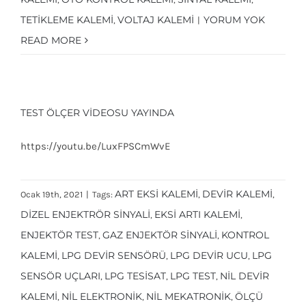
TETIKLEME KALEMI
VOLTAJ KALEMI
YORUM YOK
,
|
READ MORE
TEST ÖLÇER VIDEOSU YAYINDA
https://youtu.be/LuxFPSCmWvE
ART EKSI KALEMI
DEVIR KALEMI
Ocak 19th, 2021
|
Tags:
,
,
DIZEL ENJEKTRÖR SINYALI
EKSI ARTI KALEMI
,
,
ENJEKTÖR TEST
GAZ ENJEKTÖR SINYALI
KONTROL
,
,
KALEMI
LPG DEVIR SENSÖRÜ
LPG DEVIR UCU
LPG
,
,
,
SENSÖR UÇLARI
LPG TESISAT
LPG TEST
NIL DEVIR
,
,
,
KALEMI
NIL ELEKTRONIK
NIL MEKATRONIK
ÖLÇÜ
,
,
,