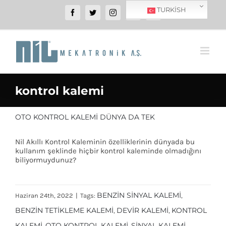
SKIP
TURKISH
Facebook
Twitter
Instagram
YouTube
WhatsApp
TO
CONTENT
kontrol kalemi
OTO KONTROL KALEMI DÜNYA DA TEK
Nil Akıllı Kontrol Kaleminin özelliklerinin dünyada bu
kullanım şeklinde hiçbir kontrol kaleminde olmadığını
biliyormuydunuz?
BENZIN SINYAL KALEMI
Haziran 24th, 2022
|
Tags:
,
BENZIN TETIKLEME KALEMI
DEVIR KALEMI
KONTROL
,
,
KALEMI
OTO KONTROL KALEMI
SINYAL KALEMI
,
,
,