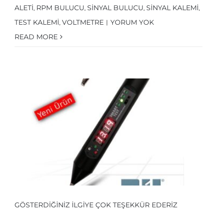
ALETI
RPM BULUCU
SINYAL BULUCU
SINYAL KALEMI
,
,
,
,
TEST KALEMI
VOLTMETRE
YORUM YOK
,
|
READ MORE
GÖSTERDIĞINIZ ILGIYE ÇOK TEŞEKKÜR EDERIZ