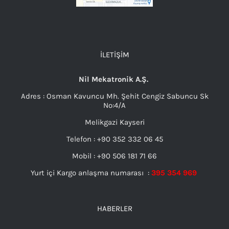
İLETIŞIM
Nil Mekatronik A.Ş.
Adres : Osman Kavuncu Mh. Şehit Cengiz Sabuncu Sk
No:4/A
Melikgazi Kayseri
Telefon : +90 352 332 06 45
Mobil : +90 506 181 71 66
Yurt içi Kargo anlaşma numarası :
395 354 969
HABERLER