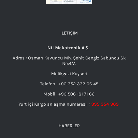
İLETIŞIM
Nil Mekatronik A.Ş.
Adres : Osman Kavuncu Mh. Şehit Cengiz Sabuncu Sk
No:4/A
Melikgazi Kayseri
Telefon : +90 352 332 06 45
Mobil : +90 506 181 71 66
Yurt içi Kargo anlaşma numarası :
395 354 969
HABERLER