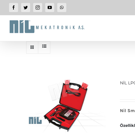
SKIP
Facebook
Twitter
Instagram
YouTube
WhatsApp
TO
CONTENT
NİL LP
Nil Sm
Özellikl