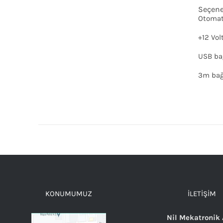
Seçene
Otomati
+12 Vol
AYRINTILAR
USB bağ
3m bağ
KONUMUMUZ
İLETIŞIM
Nil Mekatronik 