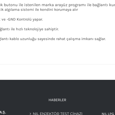
k butonu ile istenilen marka arayüz programı ile bağlantı kur
k algılama sistemi ile kendini korumaya alır
t ve -GND Kontrolü yapar.
lantı ile hızlı teknolojiye sahiptir.
lantı kablo uzunluğu sayesinde rahat çalışma imkanı sağlar.
HABERLER
A.Ş.
NIL ENJEKTÖR TEST CİHAZI
NIL LPG