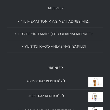
HABERLER
NIL MEKATRONIK A.Ş. YENI ADRESIMIZ…
LPG BEYIN TAMIRI (ECU ONARIM MERKEZI)
YURTİÇİ KAGO ANLAŞMASI YAPILDI
ÜRÜNLER
GPT100 GAZ DEDEKTÖRÜ
JL269 GAZ DEDEKTÖRÜ