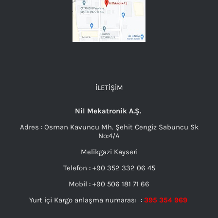
İLETIŞIM
Nil Mekatronik A.Ş.
Adres : Osman Kavuncu Mh. Şehit Cengiz Sabuncu Sk
No:4/A
Melikgazi Kayseri
Telefon : +90 352 332 06 45
Mobil : +90 506 181 71 66
Yurt içi Kargo anlaşma numarası :
395 354 969