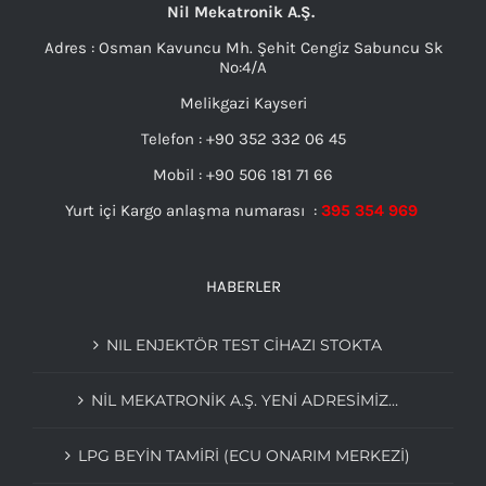
Nil Mekatronik A.Ş.
Adres : Osman Kavuncu Mh. Şehit Cengiz Sabuncu Sk
No:4/A
Melikgazi Kayseri
Telefon : +90 352 332 06 45
Mobil : +90 506 181 71 66
Yurt içi Kargo anlaşma numarası :
395 354 969
HABERLER
NIL ENJEKTÖR TEST CİHAZI STOKTA
NIL MEKATRONIK A.Ş. YENI ADRESIMIZ…
LPG BEYIN TAMIRI (ECU ONARIM MERKEZI)