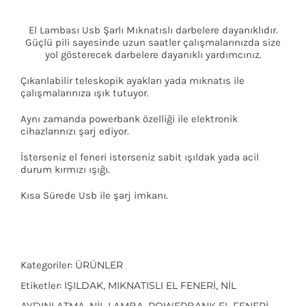
El Lambası Usb Şarlı Mıknatıslı darbelere dayanıklıdır.
Güçlü pili sayesinde uzun saatler çalışmalarınızda size
yol gösterecek darbelere dayanıklı yardımcınız.
Çıkarılabilir teleskopik ayakları yada mıknatıs ile
çalışmalarınıza ışık tutuyor.
Aynı zamanda powerbank özelliği ile elektronik
cihazlarınızı şarj ediyor.
İsterseniz el feneri isterseniz sabit ışıldak yada acil
durum kırmızı ışığı.
Kısa Sürede Usb ile şarj imkanı.
Kategoriler:
ÜRÜNLER
Etiketler:
IŞILDAK
,
MIKNATISLI EL FENERI
,
NIL
AYDINLATMA
,
NIL LAMBA
,
POWERBANK EL FENERI
,