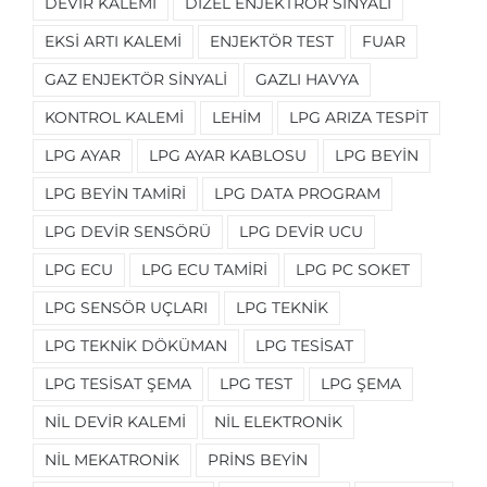
DEVIR KALEMI
DIZEL ENJEKTRÖR SINYALI
EKSI ARTI KALEMI
ENJEKTÖR TEST
FUAR
GAZ ENJEKTÖR SINYALI
GAZLI HAVYA
KONTROL KALEMI
LEHIM
LPG ARIZA TESPIT
LPG AYAR
LPG AYAR KABLOSU
LPG BEYIN
LPG BEYIN TAMIRI
LPG DATA PROGRAM
LPG DEVIR SENSÖRÜ
LPG DEVIR UCU
LPG ECU
LPG ECU TAMIRI
LPG PC SOKET
LPG SENSÖR UÇLARI
LPG TEKNIK
LPG TEKNIK DÖKÜMAN
LPG TESISAT
LPG TESISAT ŞEMA
LPG TEST
LPG ŞEMA
NIL DEVIR KALEMI
NIL ELEKTRONIK
NIL MEKATRONIK
PRINS BEYIN