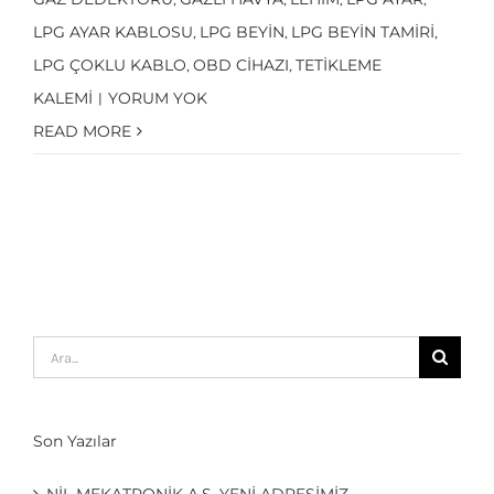
LPG AYAR KABLOSU
LPG BEYIN
LPG BEYIN TAMIRI
,
,
,
LPG ÇOKLU KABLO
OBD CIHAZI
TETIKLEME
,
,
KALEMI
YORUM YOK
|
READ MORE
Ara:
Son Yazılar