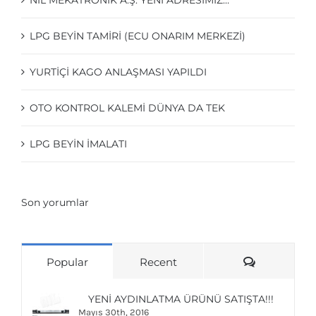
NIL MEKATRONIK A.Ş. YENI ADRESIMIZ…
LPG BEYIN TAMIRI (ECU ONARIM MERKEZI)
YURTİÇİ KAGO ANLAŞMASI YAPILDI
OTO KONTROL KALEMI DÜNYA DA TEK
LPG BEYIN IMALATI
Son yorumlar
Comments
Popular
Recent
YENI AYDINLATMA ÜRÜNÜ SATIŞTA!!!
Mayıs 30th, 2016