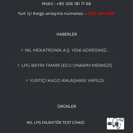
Mobil : +90 506 181 71 66
Yurt içi Kargo anlaşma numarası :
395 354 969
HABERLER
NIL MEKATRONIK A.Ş. YENI ADRESIMIZ…
LPG BEYIN TAMIRI (ECU ONARIM MERKEZI)
YURTİÇİ KAGO ANLAŞMASI YAPILDI
ÜRÜNLER
NIL LPG ENJEKTÖR TEST CİHAZI