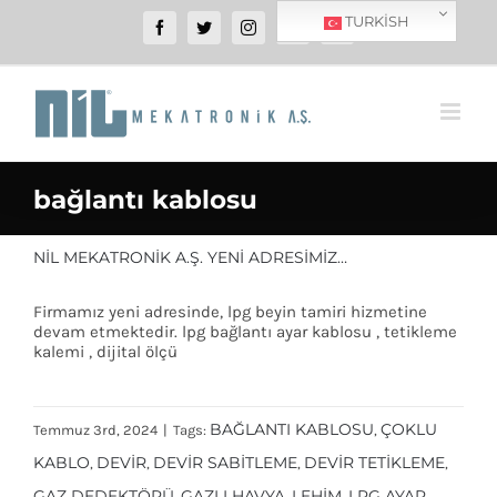
SKIP
TURKISH
Facebook
Twitter
Instagram
YouTube
WhatsApp
TO
CONTENT
bağlantı kablosu
NIL MEKATRONIK A.Ş. YENI ADRESIMIZ…
Firmamız yeni adresinde, lpg beyin tamiri hizmetine
devam etmektedir. lpg bağlantı ayar kablosu , tetikleme
kalemi , dijital ölçü
BAĞLANTI KABLOSU
ÇOKLU
Temmuz 3rd, 2024
|
Tags:
,
KABLO
DEVIR
DEVIR SABITLEME
DEVIR TETIKLEME
,
,
,
,
GAZ DEDEKTÖRÜ
GAZLI HAVYA
LEHIM
LPG AYAR
,
,
,
,