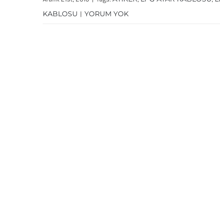
KABLOSU
YORUM YOK
|
Lpg Usb Interface