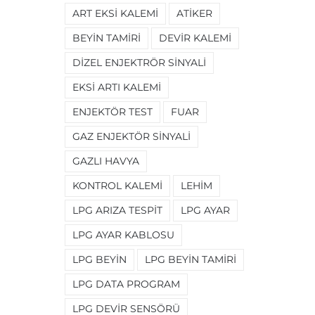
ART EKSI KALEMI
ATIKER
BEYIN TAMIRI
DEVIR KALEMI
DIZEL ENJEKTRÖR SINYALI
EKSI ARTI KALEMI
ENJEKTÖR TEST
FUAR
GAZ ENJEKTÖR SINYALI
GAZLI HAVYA
KONTROL KALEMI
LEHIM
LPG ARIZA TESPIT
LPG AYAR
LPG AYAR KABLOSU
LPG BEYIN
LPG BEYIN TAMIRI
LPG DATA PROGRAM
LPG DEVIR SENSÖRÜ