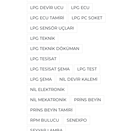
LPG DEVIR UCU
LPG ECU
LPG ECU TAMIRI
LPG PC SOKET
LPG SENSÖR UÇLARI
LPG TEKNIK
LPG TEKNIK DÖKÜMAN
LPG TESISAT
LPG TESISAT ŞEMA
LPG TEST
LPG ŞEMA
NIL DEVIR KALEMI
NIL ELEKTRONIK
NIL MEKATRONIK
PRINS BEYIN
PRINS BEYIN TAMIRI
RPM BULUCU
SENEXPO
SEYYAR LAMBA