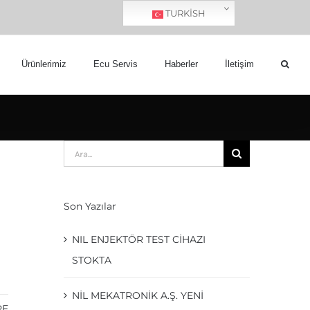
TURKISH
Ürünlerimiz
Ecu Servis
Haberler
İletişim
Ara:
Son Yazılar
NIL ENJEKTÖR TEST CİHAZI
STOKTA
NIL MEKATRONIK A.Ş. YENI
RE