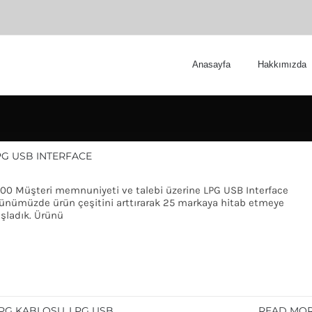
Anasayfa
Hakkımızda
PG USB INTERFACE
00 Müşteri memnuniyeti ve talebi üzerine LPG USB Interface
ünümüzde ürün çeşitini arttırarak 25 markaya hitab etmeye
şladık. Ürünü
PG KABLOSU
LPG USB
READ MO
,